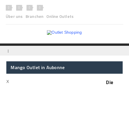
Über uns
Branchen
Online Outlets
|
Mango Outlet in Aubonne
Die
X