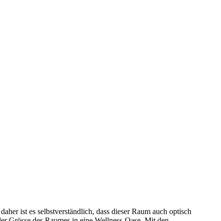
er ist es selbstverständlich, dass dieser Raum auch optisch
der Grösse des Raumes in eine Wellness-Oase. Mit den