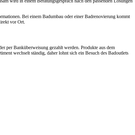
einsam wird in einem Beratungsgespräch nach den passenden Lösungen
 Informationen. Bei einem Badumbau oder einer Badrenovierung kommt
rekt vor Ort.
der per Banküberweisung gezahlt werden. Produkte aus dem
iment wechselt ständig, daher lohnt sich ein Besuch des Badoutlets