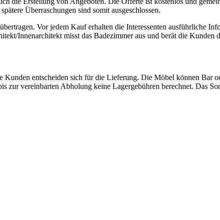
uch die Erstellung von Angeboten. Die Offerte ist kostenlos und gem
, spätere Überraschungen sind somit ausgeschlossen.
n übertragen. Vor jedem Kauf erhalten die Interessenten ausführliche
tekt/Innenarchitekt misst das Badezimmer aus und berät die Kunden di
 Kunden entscheiden sich für die Lieferung. Die Möbel können Bar o
is zur vereinbarten Abholung keine Lagergebühren berechnet. Das Sort