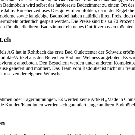
n Badmöbeln wird selbst das farbloseste Badezimmer zu einem Ort des 
re Jahre. Ein eher zeitloses Design wird empfohlen, da in der Regel d
moderne sowie langlebige Badmöbel haben natürlich ihren Preis, doch
möbeln ordentlich gespart werden. Die Preise sind bis zu 70 Prozent 
sich für alle, die ihrem Badezimmer ein neues Outfit verpassen möchten.
t.ch
s AG hat in Rohrbach das erste Bad Outletcenter der Schweiz eröffne
odukte/Artikel aus den Bereichen Bad und Wellness angeboten. Es wir
novierung angeboten. Den Besuchern werden unter anderem Komplettp
e geliefert und montiert. Das Team vom Badoutlet ist nicht nur freund
s Umsetzen der eigenen Wünsche.
ahmen oder Lagerräumungen. Es werden keine Artikel „Made in China
die Kunden/Kundinnen werden sich garantiert lange an ihren Badmöbel
en