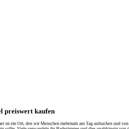
 preiswert kaufen
 ist ein Ort, den wir Menschen mehrmals am Tag aufsuchen und von dah
in sollte. Viele verwandeln ihr Badezimmer und dies unabhängig von 