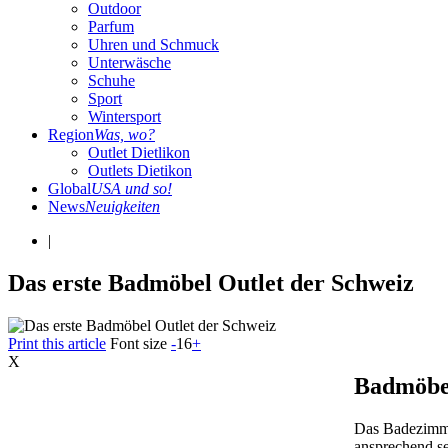
Outdoor
Parfum
Uhren und Schmuck
Unterwäsche
Schuhe
Sport
Wintersport
Region
Was, wo?
Outlet Dietlikon
Outlets Dietikon
Global
USA und so!
News
Neuigkeiten
|
Das erste Badmöbel Outlet der Schweiz
Print this article
Font size
-
16
+
X
Badmöbel
Das Badezimmer
ansprechend se