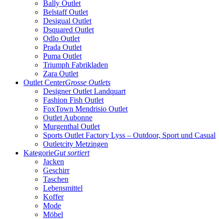
Bally Outlet
Belstaff Outlet
Desigual Outlet
Dsquared Outlet
Odlo Outlet
Prada Outlet
Puma Outlet
Triumph Fabrikladen
Zara Outlet
Outlet Center
Grosse Outlets
Designer Outlet Landquart
Fashion Fish Outlet
FoxTown Mendrisio Outlet
Outlet Aubonne
Murgenthal Outlet
Sports Outlet Factory Lyss – Outdoor, Sport und Casual
Outletcity Metzingen
Kategorie
Gut sortiert
Jacken
Geschirr
Taschen
Lebensmittel
Koffer
Mode
Möbel