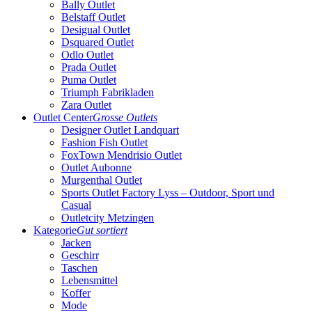
Bally Outlet
Belstaff Outlet
Desigual Outlet
Dsquared Outlet
Odlo Outlet
Prada Outlet
Puma Outlet
Triumph Fabrikladen
Zara Outlet
Outlet Center
Grosse Outlets
Designer Outlet Landquart
Fashion Fish Outlet
FoxTown Mendrisio Outlet
Outlet Aubonne
Murgenthal Outlet
Sports Outlet Factory Lyss – Outdoor, Sport und
Casual
Outletcity Metzingen
Kategorie
Gut sortiert
Jacken
Geschirr
Taschen
Lebensmittel
Koffer
Mode