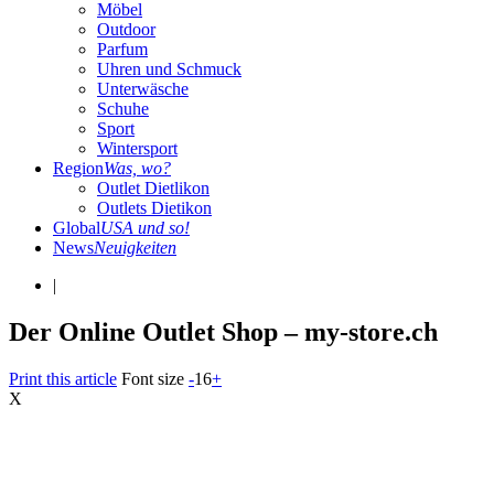
Möbel
Outdoor
Parfum
Uhren und Schmuck
Unterwäsche
Schuhe
Sport
Wintersport
Region
Was, wo?
Outlet Dietlikon
Outlets Dietikon
Global
USA und so!
News
Neuigkeiten
|
Der Online Outlet Shop – my-store.ch
Print this article
Font size
-
16
+
X