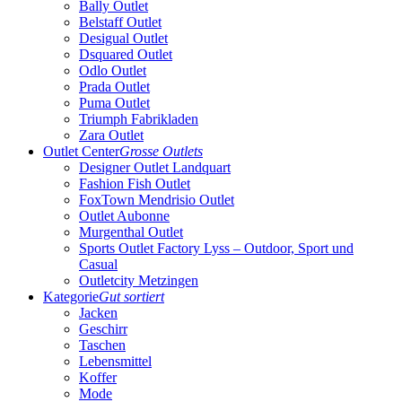
Bally Outlet
Belstaff Outlet
Desigual Outlet
Dsquared Outlet
Odlo Outlet
Prada Outlet
Puma Outlet
Triumph Fabrikladen
Zara Outlet
Outlet Center
Grosse Outlets
Designer Outlet Landquart
Fashion Fish Outlet
FoxTown Mendrisio Outlet
Outlet Aubonne
Murgenthal Outlet
Sports Outlet Factory Lyss – Outdoor, Sport und
Casual
Outletcity Metzingen
Kategorie
Gut sortiert
Jacken
Geschirr
Taschen
Lebensmittel
Koffer
Mode