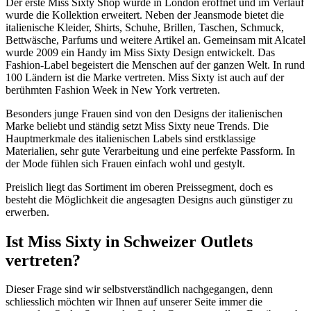
Der erste Miss Sixty Shop wurde in London eröffnet und im Verlauf
wurde die Kollektion erweitert. Neben der Jeansmode bietet die
italienische Kleider, Shirts, Schuhe, Brillen, Taschen, Schmuck,
Bettwäsche, Parfums und weitere Artikel an. Gemeinsam mit Alcatel
wurde 2009 ein Handy im Miss Sixty Design entwickelt. Das
Fashion-Label begeistert die Menschen auf der ganzen Welt. In rund
100 Ländern ist die Marke vertreten. Miss Sixty ist auch auf der
berühmten Fashion Week in New York vertreten.
Besonders junge Frauen sind von den Designs der italienischen
Marke beliebt und ständig setzt Miss Sixty neue Trends. Die
Hauptmerkmale des italienischen Labels sind erstklassige
Materialien, sehr gute Verarbeitung und eine perfekte Passform. In
der Mode fühlen sich Frauen einfach wohl und gestylt.
Preislich liegt das Sortiment im oberen Preissegment, doch es
besteht die Möglichkeit die angesagten Designs auch günstiger zu
erwerben.
Ist Miss Sixty in Schweizer Outlets
vertreten?
Dieser Frage sind wir selbstverständlich nachgegangen, denn
schliesslich möchten wir Ihnen auf unserer Seite immer die