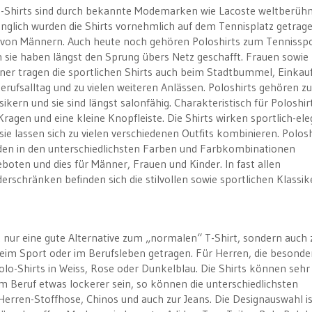
-Shirts sind durch bekannte Modemarken wie Lacoste weltberüh
nglich wurden die Shirts vornehmlich auf dem Tennisplatz getrag
 von Männern. Auch heute noch gehören Poloshirts zum Tennisspo
 sie haben längst den Sprung übers Netz geschafft. Frauen sowie
er tragen die sportlichen Shirts auch beim Stadtbummel, Einkauf
erufsalltag und zu vielen weiteren Anlässen. Poloshirts gehören z
sikern und sie sind längst salonfähig. Charakteristisch für Poloshirt
Kragen und eine kleine Knopfleiste. Die Shirts wirken sportlich-el
sie lassen sich zu vielen verschiedenen Outfits kombinieren. Polosh
en in den unterschiedlichsten Farben und Farbkombinationen
boten und dies für Männer, Frauen und Kinder. In fast allen
derschränken befinden sich die stilvollen sowie sportlichen Klassik
ht nur eine gute Alternative zum „normalen“ T-Shirt, sondern auch
beim Sport oder im Berufsleben getragen. Für Herren, die besonde
lo-Shirts in Weiss, Rose oder Dunkelblau. Die Shirts können sehr
m Beruf etwas lockerer sein, so können die unterschiedlichsten
Herren-Stoffhose, Chinos und auch zur Jeans. Die Designauswahl i