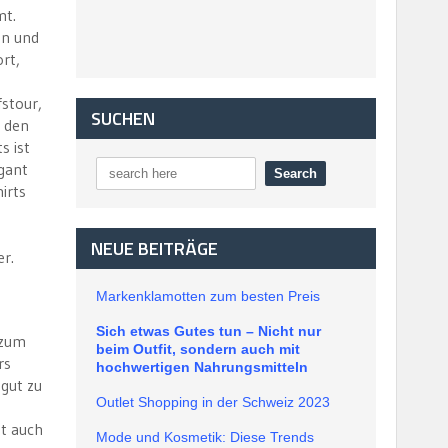
mt.
en und
rt,
stour,
SUCHEN
u den
s ist
egant
irts
NEUE BEITRÄGE
er.
Markenklamotten zum besten Preis
Sich etwas Gutes tun – Nicht nur
 zum
beim Outfit, sondern auch mit
rs
hochwertigen Nahrungsmitteln
 gut zu
Outlet Shopping in der Schweiz 2023
st auch
Mode und Kosmetik: Diese Trends