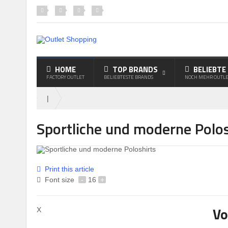
HOME
TOP BRANDS
BELIEBTE
FACTORY OUTLET
BELIEBTESTE BRANDS
NOCH MEHR OUTLE
|
Sportliche und moderne Polos
Print this article
Font size
-
16
+
Vo
X