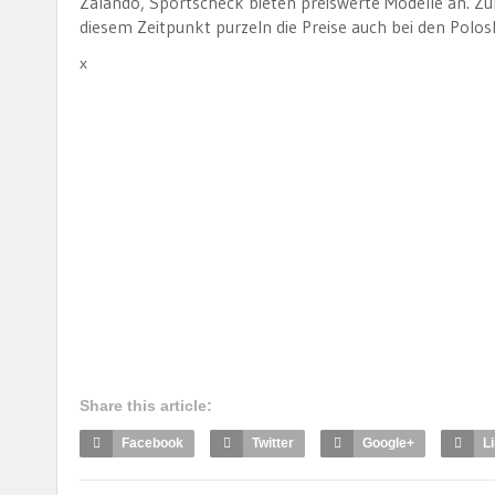
Zalando, Sportscheck bieten preiswerte Modelle an. Zu
diesem Zeitpunkt purzeln die Preise auch bei den Polosh
x
Share this article:
Facebook
Twitter
Google+
L