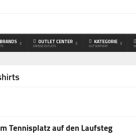
 BRANDS
OUTLET CENTER
KATEGORIE
TS
GROSSE OUTLETS
GUT SORTIERT
W
hirts
m Tennisplatz auf den Laufsteg