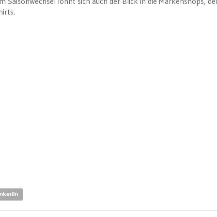
m Saisonwechsel lohnt sich auch der Blick in die Markenshops, de
irts.
inkedIn