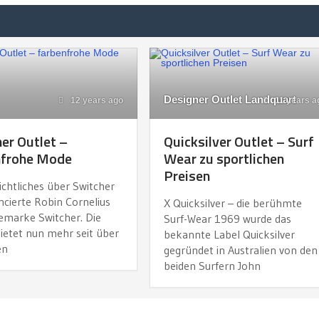
Designer Outlet Landquart
12 years ago
11 years a
er Outlet –
Quicksilver Outlet – Surf
nfrohe Mode
Wear zu sportlichen
Preisen
ichtliches über Switcher
ncierte Robin Cornelius
X Quicksilver – die berühmte
emarke Switcher. Die
Surf-Wear 1969 wurde das
ietet nun mehr seit über
bekannte Label Quicksilver
en
gegründet in Australien von den
beiden Surfern John