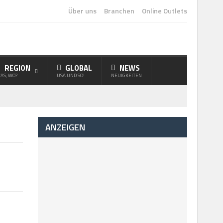
Über uns
Branchen
Online Outlets
REGION
GLOBAL
NEWS
AS, WO?
USA UND SO!
NEUIGKEITEN
ANZEIGEN