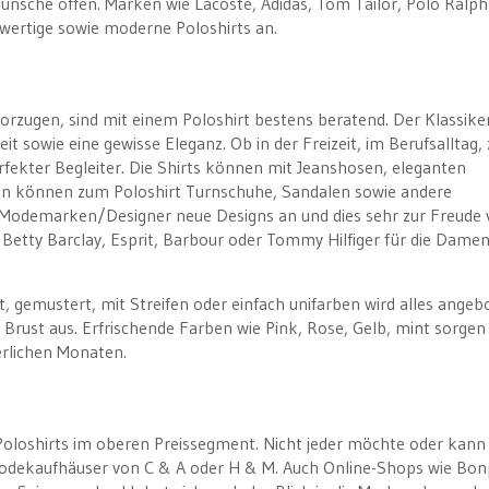
 Wünsche offen. Marken wie Lacoste, Adidas, Tom Tailor, Polo Ralph
wertige sowie moderne Poloshirts an.
evorzugen, sind mit einem Poloshirt bestens beratend. Der Klassike
it sowie eine gewisse Eleganz. Ob in der Freizeit, im Berufsalltag,
rfekter Begleiter. Die Shirts können mit Jeanshosen, eleganten
en können zum Poloshirt Turnschuhe, Sandalen sowie andere
 Modemarken/Designer neue Designs an und dies sehr zur Freude
 Betty Barclay, Esprit, Barbour oder Tommy Hilfiger für die Dame
nt, gemustert, mit Streifen oder einfach unifarben wird alles angeb
 Brust aus. Erfrischende Farben wie Pink, Rose, Gelb, mint sorgen
rlichen Monaten.
r-Poloshirts im oberen Preissegment. Nicht jeder möchte oder kann 
Modekaufhäuser von C & A oder H & M. Auch Online-Shops wie Bonp