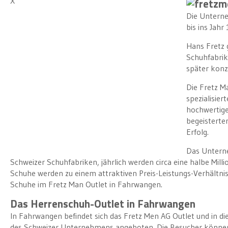
X
Die Untern
bis ins Jahr
Hans Fretz g
Schuhfabrik
später konz
Die Fretz M
spezialisie
hochwertig
begeisterte
Erfolg.
Das Untern
Schweizer Schuhfabriken, jährlich werden circa eine halbe Mill
Schuhe werden zu einem attraktiven Preis-Leistungs-Verhältni
Schuhe im Fretz Man Outlet in Fahrwangen.
Das Herrenschuh-Outlet in Fahrwangen
In Fahrwangen befindet sich das Fretz Men AG Outlet und in
des Schweizer Unternehmens angeboten. Die Besucher können 