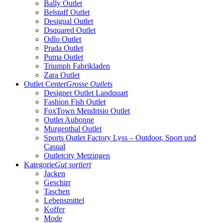
Bally Outlet
Belstaff Outlet
Desigual Outlet
Dsquared Outlet
Odlo Outlet
Prada Outlet
Puma Outlet
Triumph Fabrikladen
Zara Outlet
Outlet Center
Grosse Outlets
Designer Outlet Landquart
Fashion Fish Outlet
FoxTown Mendrisio Outlet
Outlet Aubonne
Murgenthal Outlet
Sports Outlet Factory Lyss – Outdoor, Sport und
Casual
Outletcity Metzingen
Kategorie
Gut sortiert
Jacken
Geschirr
Taschen
Lebensmittel
Koffer
Mode