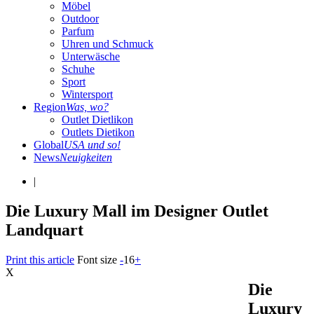
Möbel
Outdoor
Parfum
Uhren und Schmuck
Unterwäsche
Schuhe
Sport
Wintersport
Region
Was, wo?
Outlet Dietlikon
Outlets Dietikon
Global
USA und so!
News
Neuigkeiten
|
Die Luxury Mall im Designer Outlet
Landquart
Print this article
Font size
-
16
+
X
Die
Luxury