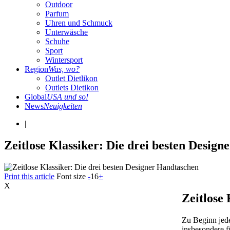
Outdoor
Parfum
Uhren und Schmuck
Unterwäsche
Schuhe
Sport
Wintersport
Region
Was, wo?
Outlet Dietlikon
Outlets Dietikon
Global
USA und so!
News
Neuigkeiten
|
Zeitlose Klassiker: Die drei besten Desig
Print this article
Font size
-
16
+
X
Zeitlose 
Zu Beginn jede
insbesondere 