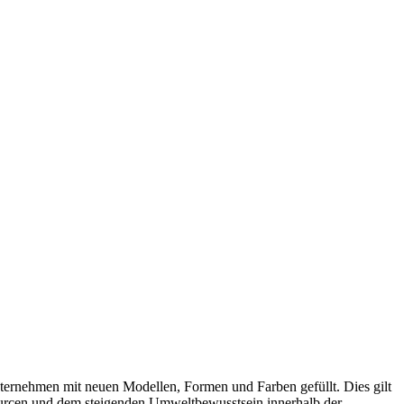
ernehmen mit neuen Modellen, Formen und Farben gefüllt. Dies gilt
urcen und dem steigenden Umweltbewusstsein innerhalb der