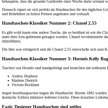
behauptete, dass die gesamte Garderobe einer Woche darin verstaut 
Dennoch eignet sie sich perfekt als Handtaschen für den täglichen G
und Beliebtheit zu hohen Preisen angeboten und verkauft.
Handtaschen-Klassiker Nummer 2: Chanel 2.55
Es gibt wohl kaum eine andere Tasche, die so berühmt ist wie die Ch
unter dem Arm geklemmt getragen wurden. Chanel revolutionierte die 
mitzuführen.
Die Idee war erfolgreich und die Chanel 2.55 entwickelte sich zum Ka
Handtaschen-Klassiker Nummer 3: Hermès Kelly Ba
Taschen von Hermès sind handgefertigt und bestechen mit zeitlosem De
Audrey Hepburn
Marlene Dietrich
Victoria Beckham
trugen beziehungsweise tragen die Handtasche. Bereits 1892 wurden 
ikonische Schloss inklusive lederner Glocke. Diese luxuriöse Ledertas
Fazit: Designer Handtaschen sind zeitlos