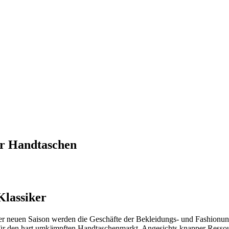
ner Handtaschen
Klassiker
r neuen Saison werden die Geschäfte der Bekleidungs- und Fashionunt
für den hart umkämpften Handtaschenmarkt. Angesichts knapper Resso