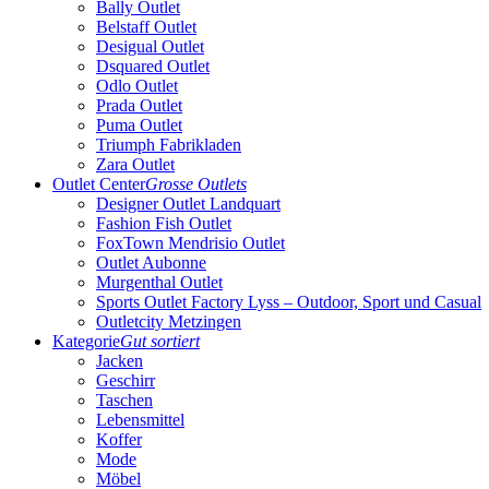
Bally Outlet
Belstaff Outlet
Desigual Outlet
Dsquared Outlet
Odlo Outlet
Prada Outlet
Puma Outlet
Triumph Fabrikladen
Zara Outlet
Outlet Center
Grosse Outlets
Designer Outlet Landquart
Fashion Fish Outlet
FoxTown Mendrisio Outlet
Outlet Aubonne
Murgenthal Outlet
Sports Outlet Factory Lyss – Outdoor, Sport und Casual
Outletcity Metzingen
Kategorie
Gut sortiert
Jacken
Geschirr
Taschen
Lebensmittel
Koffer
Mode
Möbel