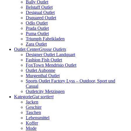
Bally Outlet
Belstaff Outlet
Desigual Outlet
Dsquared Outlet
Odlo Outlet
Prada Outlet
Puma Outlet
Triumph Fabrikladen
Zara Outlet
Outlet Center
Grosse Outlets
Designer Outlet Landquart
Fashion Fish Outlet
FoxTown Mendrisio Outlet
Outlet Aubonne
Murgenthal Outlet
Sports Outlet Factory Lyss – Outdoor, Sport und
Casual
Outletcity Metzingen
Kategorie
Gut sortiert
Jacken
Geschirr
Taschen
Lebensmittel
Koffer
Mode