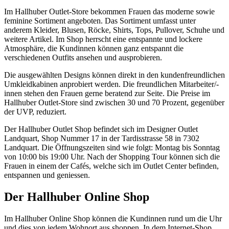
Im Hallhuber Outlet-Store bekommen Frauen das moderne sowie
feminine Sortiment angeboten. Das Sortiment umfasst unter
anderem Kleider, Blusen, Röcke, Shirts, Tops, Pullover, Schuhe und
weitere Artikel. Im Shop herrscht eine entspannte und lockere
Atmosphäre, die Kundinnen können ganz entspannt die
verschiedenen Outfits ansehen und ausprobieren.
Die ausgewählten Designs können direkt in den kundenfreundlichen
Umkleidkabinen anprobiert werden. Die freundlichen Mitarbeiter/-
innen stehen den Frauen gerne beratend zur Seite. Die Preise im
Hallhuber Outlet-Store sind zwischen 30 und 70 Prozent, gegenüber
der UVP, reduziert.
Der Hallhuber Outlet Shop befindet sich im Designer Outlet
Landquart, Shop Nummer 17 in der Tardisstrasse 58 in 7302
Landquart. Die Öffnungszeiten sind wie folgt: Montag bis Sonntag
von 10:00 bis 19:00 Uhr. Nach der Shopping Tour können sich die
Frauen in einem der Cafés, welche sich im Outlet Center befinden,
entspannen und geniessen.
Der Hallhuber Online Shop
Im Hallhuber Online Shop können die Kundinnen rund um die Uhr
und dies von jedem Wohnort aus shoppen. In dem Internet-Shop